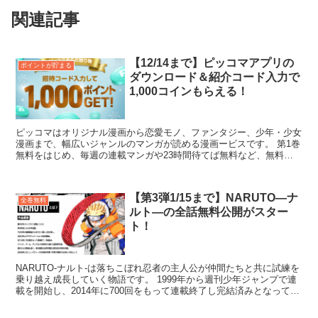
関連記事
【12/14まで】ピッコマアプリの
ポイントが貯まる
ダウンロード＆紹介コード入力で
1,000コインもらえる！
ピッコマはオリジナル漫画から恋愛モノ、ファンタジー、少年・少女
漫画まで、幅広いジャンルのマンガが読める漫画ービスです。 第1巻
無料をはじめ、毎週の連載マンガや23時間待てば無料など、無料で
読める漫画が盛りだくさんとなっています。 ...
【第3弾1/15まで】NARUTO―ナ
全巻無料
ルト―の全話無料公開がスター
ト！
NARUTO-ナルト-は落ちこぼれ忍者の主人公が仲間たちと共に試練を
乗り越え成長していく物語です。 1999年から週刊少年ジャンプで連
載を開始し、2014年に700回をもって連載終了し完結済みとなってい
ます。 現在は続編の「BO...