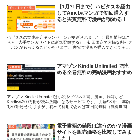
【1月31日まで】ハピタスを経由
ポイントサイト経由
してAmebaマンガで初回購入す
ると実質無料で漫画が読める！
ハピタスの友達紹介キャンペーンが更新されました！ 最新情報はこ
ちら↓ 大手マンガサイトに新規登録すると、初回限定で大幅な割引ク
ーポンがもらえることがあります。 割安で漫画を購入できるチャン
スなので、初回特典をうまく...
アマゾン Kindle Unlimited で読
全巻無料
める全巻無料の完結漫画おすすめ
アマゾン Kindle Unlimitedは小説やビジネス書、漫画、雑誌など、
Kindle本200万冊が読み放題になるサービスです。 月額980円、年額
9,800円かかりますが、初めて利用であれば30日間無料（無料期間が
経過すると自動...
電子書籍の値段は違うのか？漫画
比較
サイトを販売価格を比較してみま
した！