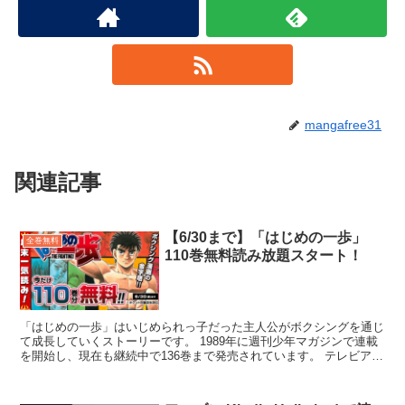
mangafree31
関連記事
【6/30まで】「はじめの一歩」
全巻無料
110巻無料読み放題スタート！
「はじめの一歩」はいじめられっ子だった主人公がボクシングを通じ
て成長していくストーリーです。 1989年に週刊少年マガジンで連載
を開始し、現在も継続中で136巻まで発売されています。 テレビアニ
メとしては、2000年から第1期、...