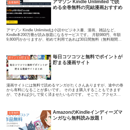
アマゾン Kindle Unlimited で読
全巻無料
める全巻無料の完結漫画おすすめ
アマゾン Kindle Unlimitedは小説やビジネス書、漫画、雑誌など、
Kindle本200万冊が読み放題になるサービスです。 月額980円、年額
9,800円かかりますが、初めて利用であれば30日間無料（無料期間が
経過すると自動...
毎日コツコツと無料でポイントが
ポイントが貯まる
貯まる漫画サイト
漫画サイトには無料で読めるマンガがたくさんありますが、途中の巻
から有料になることが多いです。 そのまま購入することもできます
が、できれば少しで安く済ませたいものです。 そこで、アクセスす
るなどして毎日コツコツとポイントを貯めるこ...
AmazonのKindleインディーズマ
全巻無料
ンガなら無料読み放題！