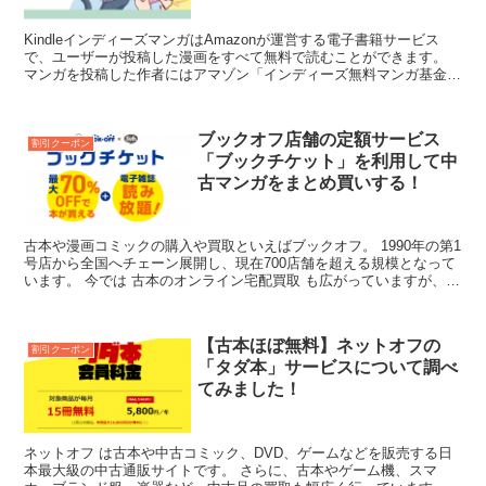
KindleインディーズマンガはAmazonが運営する電子書籍サービス
で、ユーザーが投稿した漫画をすべて無料で読むことができます。
マンガを投稿した作者にはアマゾン「インディーズ無料マンガ基金」
から分配金を受け取れる仕組みになっていま...
ブックオフ店舗の定額サービス
割引クーポン
「ブックチケット」を利用して中
古マンガをまとめ買いする！
古本や漫画コミックの購入や買取といえばブックオフ。 1990年の第1
号店から全国へチェーン展開し、現在700店舗を超える規模となって
います。 今では 古本のオンライン宅配買取 も広がっていますが、店
舗にはその場で買取や購入できる...
【古本ほぼ無料】ネットオフの
割引クーポン
「タダ本」サービスについて調べ
てみました！
ネットオフ は古本や中古コミック、DVD、ゲームなどを販売する日
本最大級の中古通販サイトです。 さらに、古本やゲーム機、スマ